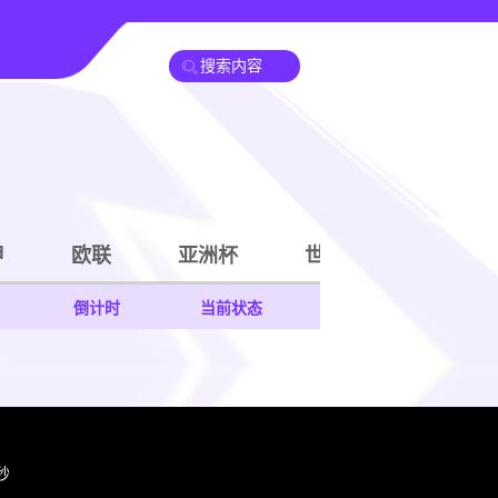
甲
欧联
亚洲杯
世亚预
中甲
倒计时
当前状态
0秒